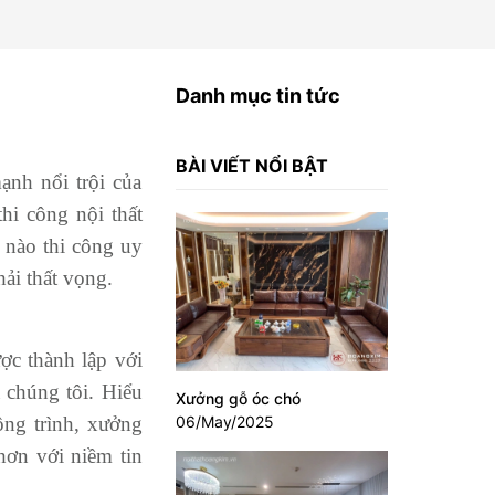
Danh mục tin tức
BÀI VIẾT NỔI BẬT
nh nổi trội của
hi công nội thất
 nào thi công uy
hải thất vọng.
ợc thành lập với
 chúng tôi. Hiểu
Xưởng gỗ óc chó
ông trình, xưởng
06/May/2025
ơn với niềm tin