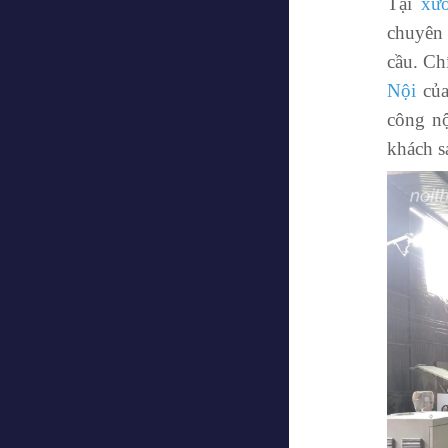
Tại
xư
chuyên
cầu. Ch
Nội
của
công nộ
khách s