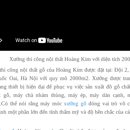
Xưởng thi công nội thất Hoàng Kim với diện tích 2
hi công nội thất gỗ của Hoàng Kim được đặt tại: Đội 2
uốc Oai, Hà Nội với quy mô 2000m2. Xưởng được tra
ang thiết bị hiện đại để phục vụ việc sản xuất đồ gỗ chấ
t gỗ, máy chà nhám thùng, máy ép, máy dán cạnh, 
.Có thể nói rằng máy móc
xưởng gỗ
đóng vai trò vô c
ịnh một phần lớn đến tính thẩm mỹ và độ bền chắc của c