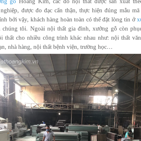
ởng gỗ
Hoàng Kim, các đồ nội thất được sản xuất the
 nghiệp, được đo đạc cẩn thận, thực hiện đúng mẫu mã
ính bởi vậy, khách hàng hoàn toàn có thể đặt lòng tin ở
x
 chúng tôi. Ngoài nội thất gia đình, xưởng gỗ còn phụ
i thất cho nhiều công trình khác nhau như: nội thất văn
ạn, nhà hàng, nội thất bệnh viện, trường học…