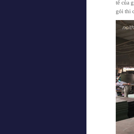
tế của 
gói thi