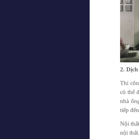
2. Dịch
Thi côn
có thể 
nhà ống
tiếp đế
Nội thấ
nội thấ