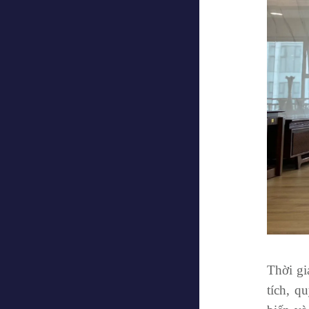
Thời gi
tích, q