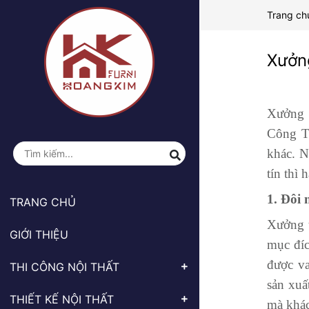
Trang ch
Xưởng
Xưởng t
Công Ty
khác. N
tín thì
1. Đôi 
TRANG CHỦ
Xưởng t
GIỚI THIỆU
mục đíc
được va
THI CÔNG NỘI THẤT
sản xuấ
THIẾT KẾ NỘI THẤT
mà khác