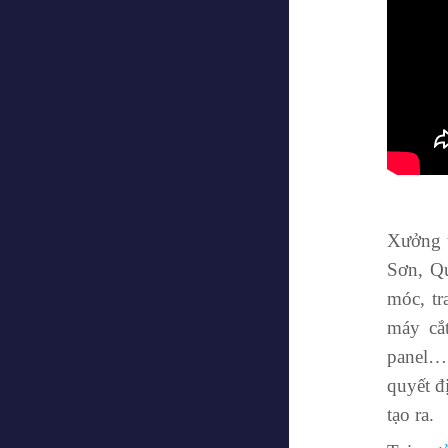
Xưởng t
Sơn, Q
móc, tr
máy cắ
panel…
quyết đ
tạo ra.