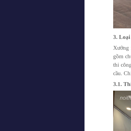
3. Loại
Xưởng n
gồm chu
thi côn
cầu. Ch
3.1. Th