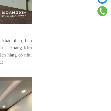
h khác nhau, bao
 sạn… Hoàng Kim
hách hàng có nhu
u: