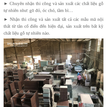
► Chuyên nhận thi công và sản xuất các chất liệu gỗ
tự nhiên như: gõ đỏ, óc chó, tầm bì…
► Nhận thi công và sản xuất tất cả các mẫu mã nội
thất từ tân cổ điển đến hiện đại, sản xuất trên bất kỳ
chất liệu gỗ tự nhiên nào.