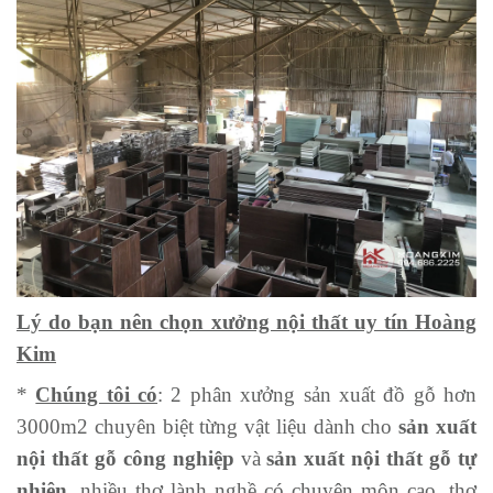
Lý do bạn nên chọn xưởng nội thất uy tín Hoàng
Kim
*
Chúng tôi có
: 2 phân xưởng sản xuất đồ gỗ hơn
3000m2 chuyên biệt từng vật liệu dành cho
sản xuất
nội thất gỗ công nghiệp
và
sản xuất nội thất gỗ tự
nhiên
, nhiều thợ lành nghề có chuyên môn cao, thợ