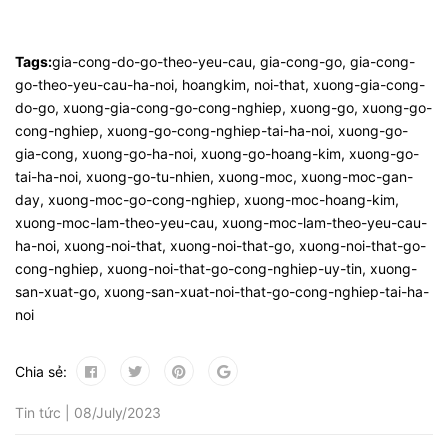
Tags:
gia-cong-do-go-theo-yeu-cau
,
gia-cong-go
,
gia-cong-
go-theo-yeu-cau-ha-noi
,
hoangkim
,
noi-that
,
xuong-gia-cong-
do-go
,
xuong-gia-cong-go-cong-nghiep
,
xuong-go
,
xuong-go-
cong-nghiep
,
xuong-go-cong-nghiep-tai-ha-noi
,
xuong-go-
gia-cong
,
xuong-go-ha-noi
,
xuong-go-hoang-kim
,
xuong-go-
tai-ha-noi
,
xuong-go-tu-nhien
,
xuong-moc
,
xuong-moc-gan-
day
,
xuong-moc-go-cong-nghiep
,
xuong-moc-hoang-kim
,
xuong-moc-lam-theo-yeu-cau
,
xuong-moc-lam-theo-yeu-cau-
ha-noi
,
xuong-noi-that
,
xuong-noi-that-go
,
xuong-noi-that-go-
cong-nghiep
,
xuong-noi-that-go-cong-nghiep-uy-tin
,
xuong-
san-xuat-go
,
xuong-san-xuat-noi-that-go-cong-nghiep-tai-ha-
noi
Chia sẻ:
Tin tức | 08/July/2023