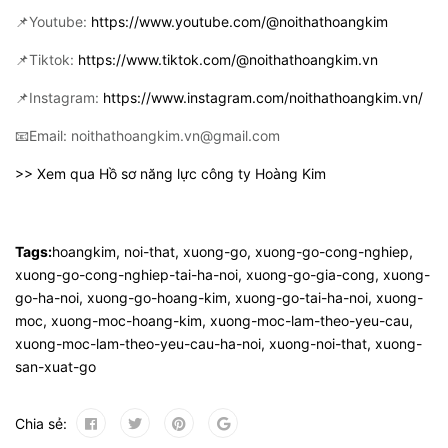
📌Youtube:
https://www.youtube.com/@noithathoangkim
📌Tiktok:
https://www.tiktok.com/@noithathoangkim.vn
📌Instagram:
https://www.instagram.com/noithathoangkim.vn/
📧Email: noithathoangkim.vn@gmail.com
>> Xem qua Hồ sơ năng lực công ty Hoàng Kim
Tags:
hoangkim
,
noi-that
,
xuong-go
,
xuong-go-cong-nghiep
,
xuong-go-cong-nghiep-tai-ha-noi
,
xuong-go-gia-cong
,
xuong-
go-ha-noi
,
xuong-go-hoang-kim
,
xuong-go-tai-ha-noi
,
xuong-
moc
,
xuong-moc-hoang-kim
,
xuong-moc-lam-theo-yeu-cau
,
xuong-moc-lam-theo-yeu-cau-ha-noi
,
xuong-noi-that
,
xuong-
san-xuat-go
Chia sẻ: