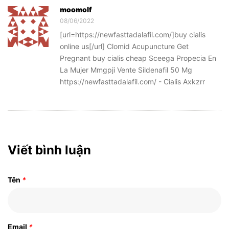
moomolf
08/06/2022
[url=https://newfasttadalafil.com/]buy cialis
online us[/url] Clomid Acupuncture Get
Pregnant buy cialis cheap Sceega Propecia En
La Mujer Mmgpji Vente Sildenafil 50 Mg
https://newfasttadalafil.com/ - Cialis Axkzrr
Viết bình luận
Tên
*
Email
*