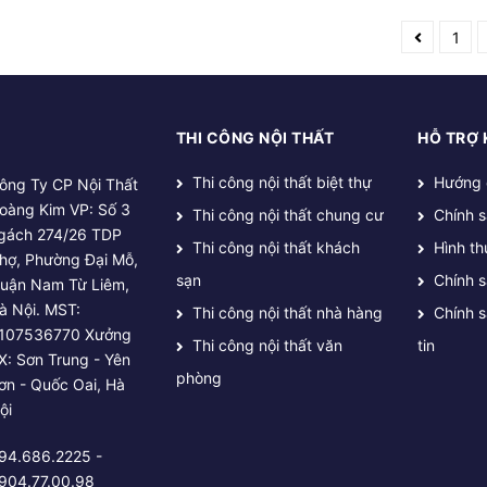
1
THI CÔNG NỘI THẤT
HỖ TRỢ
Thi công nội thất biệt thự
Hướng 
ông Ty CP Nội Thất
oàng Kim VP: Số 3
Thi công nội thất chung cư
Chính 
gách 274/26 TDP
Thi công nội thất khách
Hình th
hợ, Phường Đại Mỗ,
sạn
Chính 
uận Nam Từ Liêm,
à Nội. MST:
Thi công nội thất nhà hàng
Chính 
107536770 Xưởng
Thi công nội thất văn
tin
X: Sơn Trung - Yên
phòng
ơn - Quốc Oai, Hà
ội
94.686.2225 -
904.77.00.98