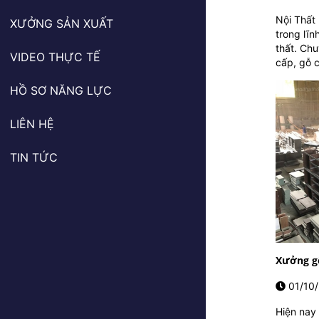
Nội Thất
XƯỞNG SẢN XUẤT
trong lĩn
thất. Chu
VIDEO THỰC TẾ
cấp, gỗ c
HỒ SƠ NĂNG LỰC
LIÊN HỆ
TIN TỨC
Xưởng g
01/10/
Hiện nay 