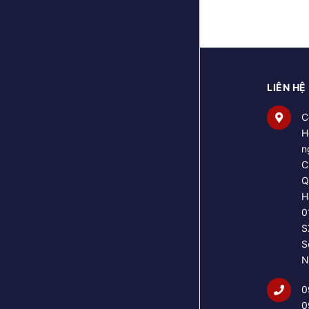
LIÊN HỆ
C
H
n
C
Q
H
0
S
S
N
0
0