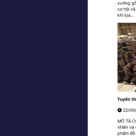
xưởng gỗ
cơ hội v
khi lựa...
Tuyển t
22/09
MÔ TẢ CÔ
nhiên và
phẩm đồ g