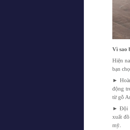
Vì sao
Hiện na
bạn chọ
► Hoàn
động tr
từ gỗ 
► Đội n
xuất đồ
mỹ.