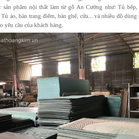
c sản phẩm nội thất làm từ gỗ An Cường như: Tủ bếp, k
 Tủ áo, bàn trang điểm, bàn ghế, cửa... và nhiều đồ dùng 
eo yêu cầu của khách hàng.