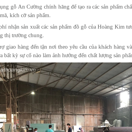
ng gỗ An Cường chính hãng để tạo ra các sản phẩm chấ
mã, kích cỡ sản phẩm.
hí nhận sản xuất các sản phẩm đồ gỗ của Hoàng Kim tươ
g thị trường chung.
ợ giao hàng đến tận nơi theo yêu cầu của khách hàng 
ra bất kỳ sự cố nào làm ảnh hưởng đến chất lượng sản phẩ