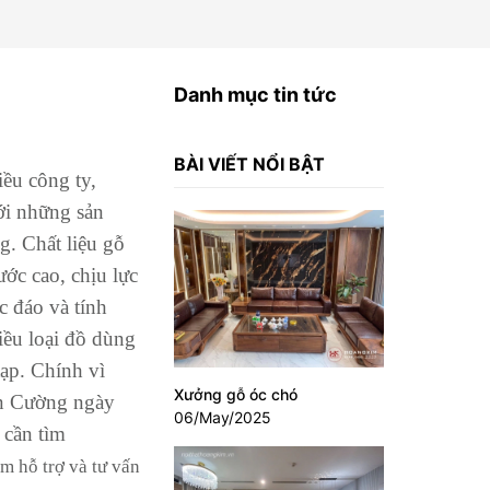
Danh mục tin tức
BÀI VIẾT NỔI BẬT
ều công ty,
ới những sản
g. Chất liệu gỗ
ớc cao, chịu lực
c đáo và tính
iều loại đồ dùng
tạp. Chính vì
Xưởng gỗ óc chó
An Cường ngày
06/May/2025
 cần tìm
m hỗ trợ và tư vấn