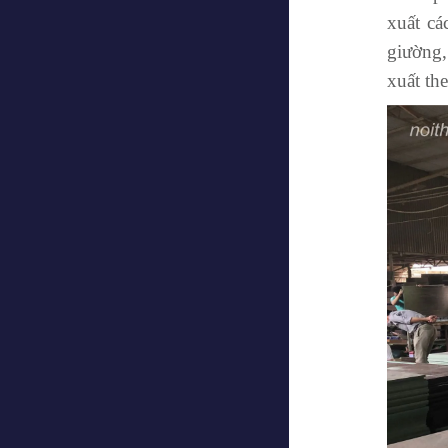
xuất cá
giường,
xuất th