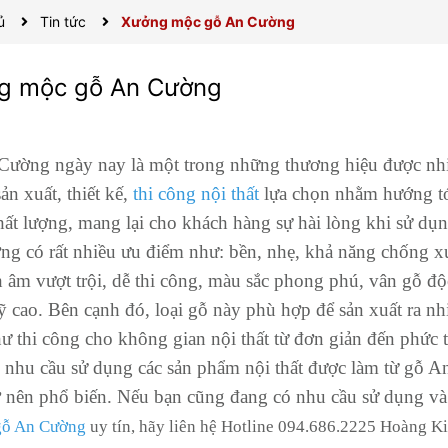
ủ
Tin tức
Xưởng mộc gỗ An Cường
g mộc gỗ An Cường
ường ngày nay là một trong những thương hiệu được nhi
ản xuất, thiết kế,
thi công nội thất
lựa chọn nhằm hướng t
ất lượng, mang lại cho khách hàng sự hài lòng khi sử dụn
g có rất nhiều ưu điểm như: bền, nhẹ, khả năng chống xư
ch âm vượt trội, dễ thi công, màu sắc phong phú, vân gỗ độ
 cao. Bên cạnh đó, loại gỗ này phù hợp để sản xuất ra nh
ư thi công cho không gian nội thất từ đơn giản đến phức 
 nhu cầu sử dụng các sản phẩm nội thất được làm từ gỗ 
ở nên phổ biến. Nếu bạn cũng đang có nhu cầu sử dụng và
ỗ An Cường
uy tín, hãy liên hệ Hotline 094.686.2225 Hoàng Ki