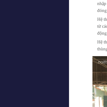
nhập 
đóng 
Hệ t
từ c
động
Hệ th
thùn