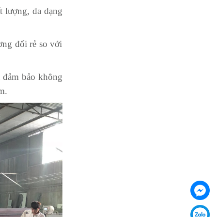
t lượng, đa dạng
ng đối rẻ so với
và đảm bảo không
m.