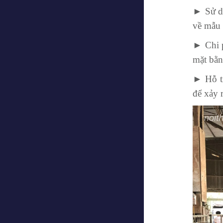
► Sử dụ
về mẫu 
► Chi p
mặt bằn
► Hỗ tr
để xảy 