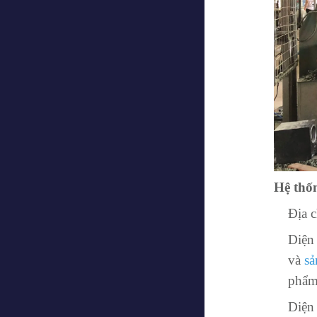
Hệ thố
Địa c
Diện
và
sả
phẩm
Diện 