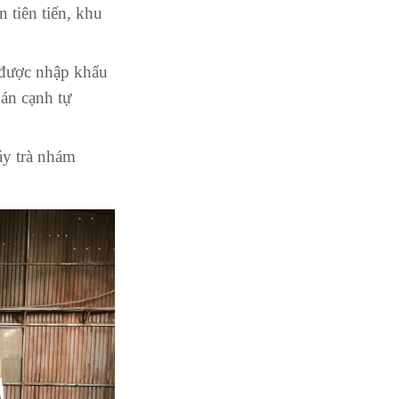
 tiên tiến, khu
 được nhập khẩu
án cạnh tự
áy trà nhám