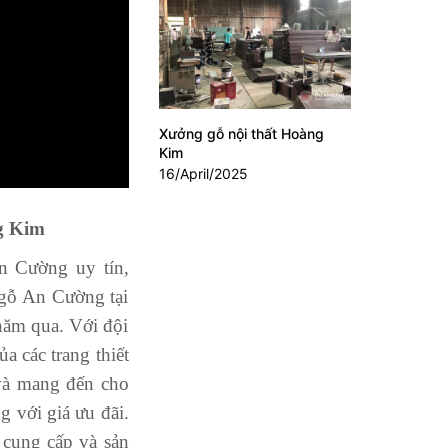
Xưởng gỗ nội thất Hoàng
Kim
16/April/2025
ng Kim
n Cường uy tín,
ồ gỗ An Cường tại
năm qua. Với đội
a các trang thiết
và mang đến cho
 với giá ưu đãi.
 cung cấp và sản