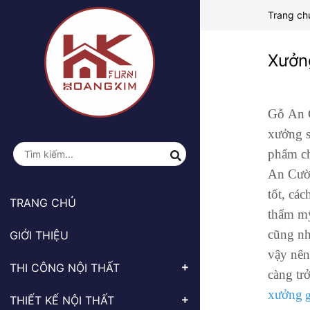
Trang ch
Xưởn
Gỗ An C
xưởng s
phẩm ch
An Cườn
tốt, cá
TRANG CHỦ
thẩm mỹ
cũng nh
GIỚI THIỆU
vậy nên
THI CÔNG NỘI THẤT
càng tr
xưởng
g
THIẾT KẾ NỘI THẤT