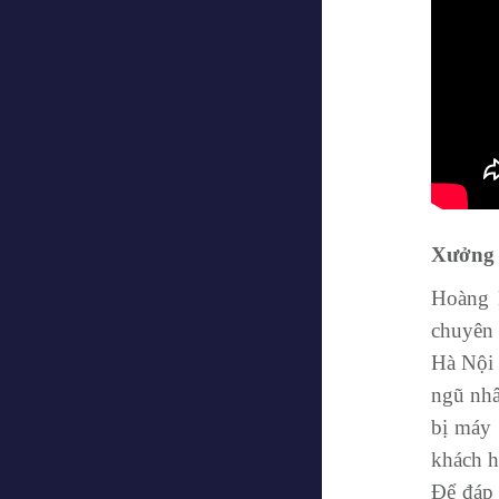
Xưởng 
Hoàng 
chuyên 
Hà Nội 
ngũ nhâ
bị máy 
khách h
Để đáp 