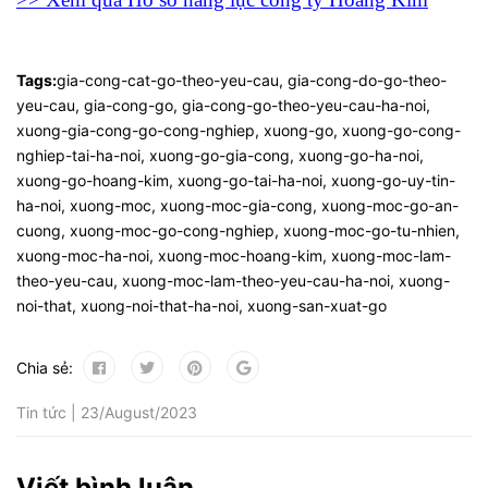
Tags:
gia-cong-cat-go-theo-yeu-cau
,
gia-cong-do-go-theo-
yeu-cau
,
gia-cong-go
,
gia-cong-go-theo-yeu-cau-ha-noi
,
xuong-gia-cong-go-cong-nghiep
,
xuong-go
,
xuong-go-cong-
nghiep-tai-ha-noi
,
xuong-go-gia-cong
,
xuong-go-ha-noi
,
xuong-go-hoang-kim
,
xuong-go-tai-ha-noi
,
xuong-go-uy-tin-
ha-noi
,
xuong-moc
,
xuong-moc-gia-cong
,
xuong-moc-go-an-
cuong
,
xuong-moc-go-cong-nghiep
,
xuong-moc-go-tu-nhien
,
xuong-moc-ha-noi
,
xuong-moc-hoang-kim
,
xuong-moc-lam-
theo-yeu-cau
,
xuong-moc-lam-theo-yeu-cau-ha-noi
,
xuong-
noi-that
,
xuong-noi-that-ha-noi
,
xuong-san-xuat-go
Chia sẻ:
Tin tức | 23/August/2023
Viết bình luận