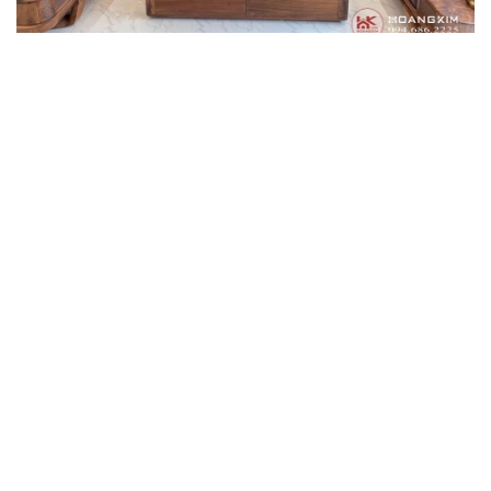
Xưởng gỗ óc chó
06/May/2025