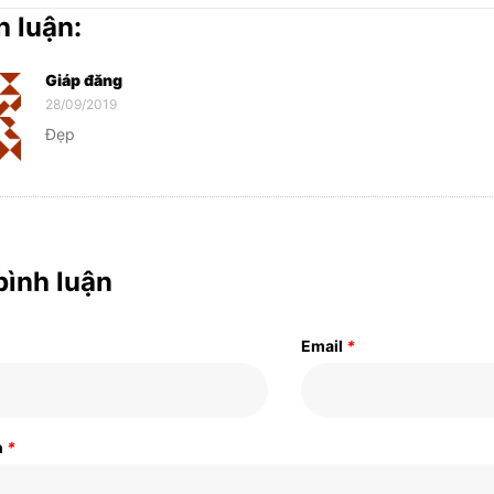
h luận:
Giáp đăng
28/09/2019
Đẹp
bình luận
Email
*
n
*