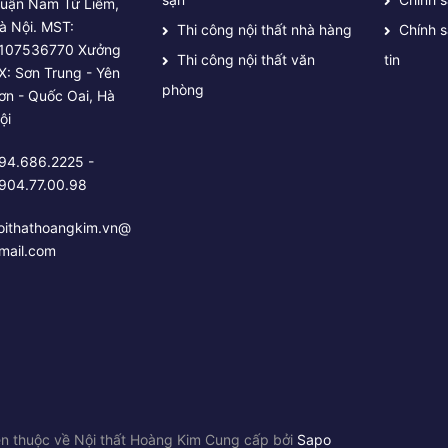
uận Nam Từ Liêm,
à Nội. MST:
Thi công nội thất nhà hàng
Chính 
107536770 Xưởng
Thi công nội thất văn
tin
X: Sơn Trung - Yên
phòng
ơn - Quốc Oai, Hà
ội
94.686.2225 -
904.77.00.98
oithathoangkim.vn@
mail.com
n thuộc về Nội thất Hoàng Kim
Cung cấp bởi
Sapo