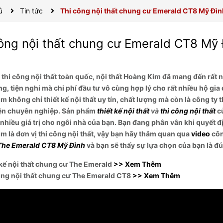
ủ
Tin tức
Thi công nội thất chung cư Emerald CT8 Mỹ Đìn
ông nội thất chung cư Emerald CT8 Mỹ 
ị thi công nội thất toàn quốc, nội thất Hoàng Kim đã mang đến rất 
g, tiện nghi mà chi phí đầu tư vô cùng hợp lý cho rất nhiều hộ gia 
 không chỉ thiết kế nội thất uy tín, chất lượng mà còn là công ty t
ện chuyên nghiệp. Sản phẩm
thiết kế nội thất
và
thi công nội thất
c
 nhiều giá trị cho ngôi nhà của bạn. Bạn đang phân vân khi quyết đ
m là đơn vị thi công nội thất, vậy bạn hãy thăm quan qua
video
côn
 The Emerald CT8 Mỹ Đình
và bạn sẽ thấy sự lựa chọn của bạn là đ
 kế nội thất chung cư The Emerald
>> Xem Thêm
ông nội thất chung cư The Emerald CT8
>> Xem Thêm