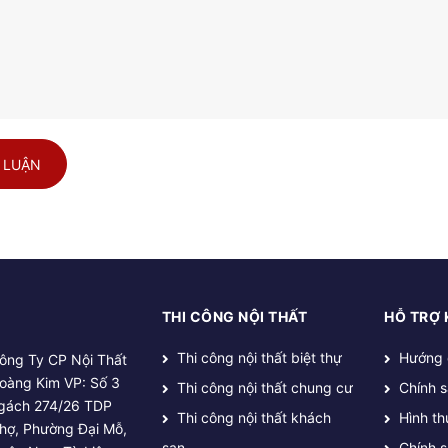
 LUẬN
THI CÔNG NỘI THẤT
HỖ TRỢ
Thi công nội thất biệt thự
Hướng 
ông Ty CP Nội Thất
oàng Kim VP: Số 3
Thi công nội thất chung cư
Chính 
gách 274/26 TDP
Thi công nội thất khách
Hình th
hợ, Phường Đại Mỗ,
sạn
Chính 