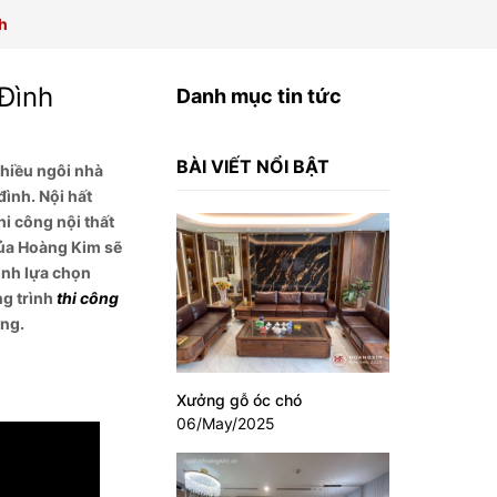
h
Đình
Danh mục tin tức
BÀI VIẾT NỔI BẬT
nhiều ngôi nhà
đình. Nội hất
hi công nội thất
ủa Hoàng Kim sẽ
ịnh lựa chọn
g trình
thi công
úng.
Xưởng gỗ óc chó
06/May/2025