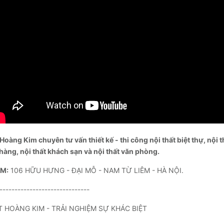
Hoàng Kim chuyên tư vấn thiết kế - thi công nội thất biệt thự, nội 
 hàng, nội thất khách sạn và nội thất văn phòng.
M:
106 HỮU HƯNG - ĐẠI MỖ - NAM TỪ LIÊM - HÀ NỘI.
------------------------------
T HOÀNG KIM - TRẢI NGHIỆM SỰ KHÁC BIỆT