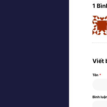
1 Bìn
Viết 
Tên
*
Bình luậ