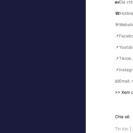
🏡Địa ch
☎Hotline
🎯Websit
📌Faceb
📌Youtub
📌Tiktok
📌Instag
📧Email:
>> Xem q
Chia sẻ:
Tin tức 