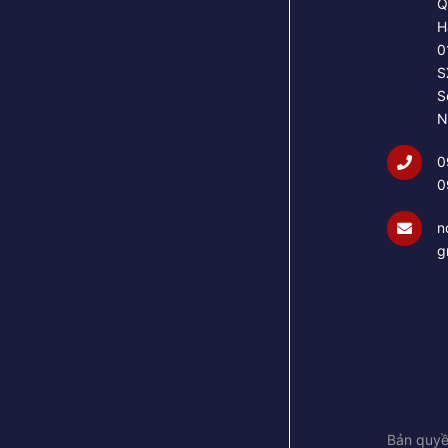
Q
H
0
S
S
N
0
0
n
g
Bản quyề