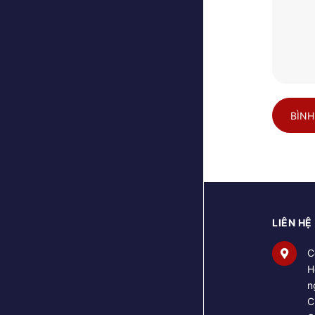
BÌNH
LIÊN HỆ
C
H
n
C