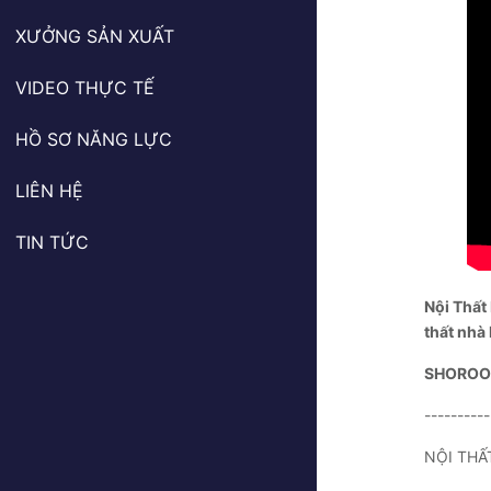
XƯỞNG SẢN XUẤT
VIDEO THỰC TẾ
HỒ SƠ NĂNG LỰC
LIÊN HỆ
TIN TỨC
Nội Thất 
thất nhà
SHOROO
----------
NỘI THẤ