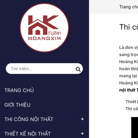
Trang ch
Thi c
Là đơn v
sang trọn
Hoàng Kim
hoàn thi
mang lại
Hoàng Ki
TRANG CHỦ
nội thất
Thiết
GIỚI THIỆU
Thi c
THI CÔNG NỘI THẤT
THIẾT KẾ NỘI THẤT