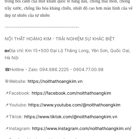
trong bối cảnh của một khảm quốc tế hàng đầu, chống mài mòn, chống
trầy xước, chống lão hóa kháng chiến, nhiệt độ cao hơn màn hình của vẻ
đẹp tự nhiên của tự nhiên
----------------------------------------
NỘI THẤT HOÀNG KIM - TRẢI NGHIỆM SỰ KHÁC BIỆT
🏡Địa chỉ: Km 15+500 Đại Lộ Thăng Long, Yên Sơn, Quốc Oai,
Hà Nội
☎Hotline - Zalo: 094.686.2225 - 0904.77.00.98
🎯Website:
https://noithathoangkim.vn
📌Facebook:
https://facebook.com/noithathoangkim
📌Youtube:
https://www.youtube.com/@noithathoangkim
📌Tiktok:
https://www.tiktok.com/@noithathoangkim.vn
📌Instagram:
https://www.instagram.com/noithathoangkim.vn/