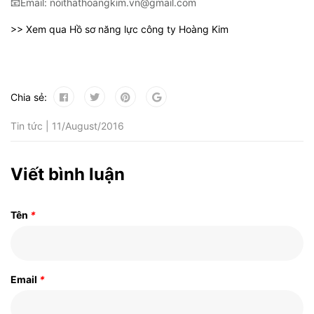
📧Email: noithathoangkim.vn@gmail.com
>> Xem qua Hồ sơ năng lực công ty Hoàng Kim
Chia sẻ:
Tin tức | 11/August/2016
Viết bình luận
Tên
*
Email
*