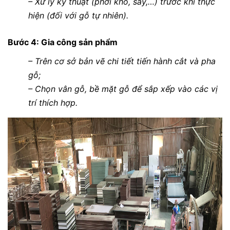
– Xử lý kỹ thuật (phơi khô, sấy,…) trước khi thực
hiện (đối với gỗ tự nhiên).
Bước 4: Gia công sản phẩm
– Trên cơ sở bản vẽ chi tiết tiến hành cắt và pha
gỗ;
– Chọn vân gỗ, bề mặt gỗ để sắp xếp vào các vị
trí thích hợp.