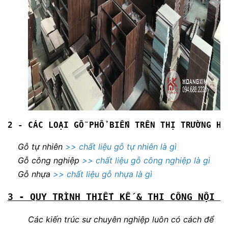
2 - CÁC LOẠI GỖ PHỔ BIẾN TRÊN THỊ TRƯỜNG HI
Gỗ tự nhiên
>> chất liệu gỗ tự nhiên là gì
Gỗ công nghiệp
>>
chất liệu gỗ công nghiệp là gì
Gỗ nhựa
>> chất liệu gỗ nhựa là gì
3 - QUY TRÌNH THIẾT KẾ & THI CÔNG NỘI T
Các kiến trúc sư chuyên nghiệp luôn có cách để