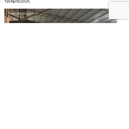
19/April/2025
Xưởng gỗ nội thất Hoàng Kim
16/April/2025