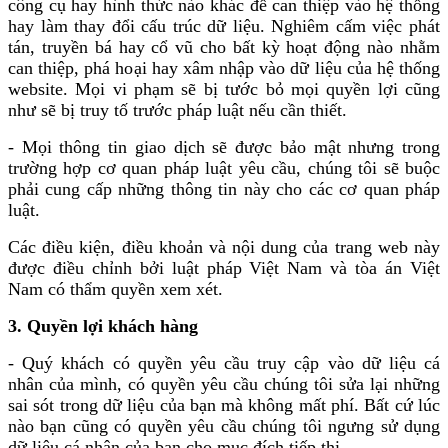
công cụ hay hình thức nào khác để can thiệp vào hệ thống
hay làm thay đổi cấu trúc dữ liệu. Nghiêm cấm việc phát
tán, truyền bá hay cổ vũ cho bất kỳ hoạt động nào nhằm
can thiệp, phá hoại hay xâm nhập vào dữ liệu của hệ thống
website. Mọi vi phạm sẽ bị tước bỏ mọi quyền lợi cũng
như sẽ bị truy tố trước pháp luật nếu cần thiết.
- Mọi thông tin giao dịch sẽ được bảo mật nhưng trong
trường hợp cơ quan pháp luật yêu cầu, chúng tôi sẽ buộc
phải cung cấp những thông tin này cho các cơ quan pháp
luật.
Các điều kiện, điều khoản và nội dung của trang web này
được điều chỉnh bởi luật pháp Việt Nam và tòa án Việt
Nam có thẩm quyền xem xét.
3. Quyền lợi khách hàng
- Quý khách có quyền yêu cầu truy cập vào dữ liệu cá
nhân của mình, có quyền yêu cầu chúng tôi sửa lại những
sai sót trong dữ liệu của bạn mà không mất phí. Bất cứ lúc
nào bạn cũng có quyền yêu cầu chúng tôi ngưng sử dụng
dữ liệu cá nhân của bạn cho mục đích tiếp thị.