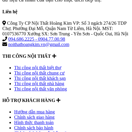
Liên hệ
Công Ty CP Nội Thất Hoàng Kim VP: Số 3 ngách 274/26 TDP
Chợ, Phường Đại Mỗ, Quận Nam Từ Liêm, Hà Nội. MST:
0107536770 Xưởng SX: Sơn Trung - Yên Sơn - Quốc Oai, Hà Nội
094.686.2225 - 0904.77.00.98
noithathoangkim.vn@gmail.com
THI CÔNG NỘI THẤT
Thi công nội thất biệt thự
Thi công nội thất chung cư
Thi công nội thất khách sạn
Thi công nội thất nhà hàng
Thi công nội thất văn phòng
HỖ TRỢ KHÁCH HÀNG
Hướng dẫn mua hàng
Chính sách giao hàng
Hình thức thanh toán
Chính sách bảo hành