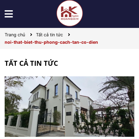
Trang chủ
Tất cả tin tức
noi-that-biet-thu-phong-cach-tan-co-dien
TẤT CẢ TIN TỨC